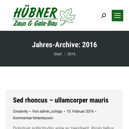
Search:
Jahres-Archive:
2016
Sie befinden sich hier:
Start
2016
Sed rhoncus – ullamcorper mauris
Creativity
Von
admin_schipp
10. Februar 2016
Kommentar hinterlassen
Dolutpat sollicitudin ante ac hendrerit. Proin tellus