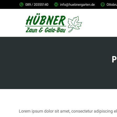
089 / 20355140
info@huebnergarten.de
Ottobr
P
Lorem ipsum dolor sit amet, consectetur adipiscing e