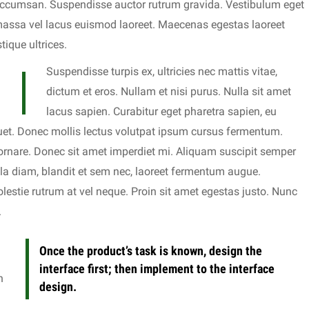
 accumsan. Suspendisse auctor rutrum gravida. Vestibulum eget
 massa vel lacus euismod laoreet. Maecenas egestas laoreet
tique ultrices.
Suspendisse turpis ex, ultricies nec mattis vitae,
dictum et eros. Nullam et nisi purus. Nulla sit amet
lacus sapien. Curabitur eget pharetra sapien, eu
uet. Donec mollis lectus volutpat ipsum cursus fermentum.
ornare. Donec sit amet imperdiet mi. Aliquam suscipit semper
lla diam, blandit et sem nec, laoreet fermentum augue.
stie rutrum at vel neque. Proin sit amet egestas justo. Nunc
.
Once the product’s task is known, design the
interface first; then implement to the interface
n
design.