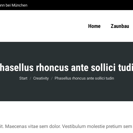
unn bei München
Home
Zaunbau
hasellus rhoncus ante sollici tud
Sie befinden sich hier:
Start
Creativity
Phasellus rhoncus ante sollici tudin
lit. Maecenas vitae sem dolor. Vestibulum molestie pretium sem