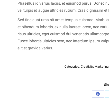
Phasellus id varius lacus, et euismod purus. Donec nu
vel turpis id augue ultricies rutrum. Cras dignissim et 
Sed tincidunt urna sit amet tempus euismod. Morbi eu
et bibendum lobortis, ex nulla laoreet lorem, nec var
risus ultricies, eget euismod dui venenatis ullamcor
Fusce lobortis ultricies sem, nec interdum ipsum vulp
elit et gravida varius.
Categories:
Creativity
,
Marketing
Sha
Share
on