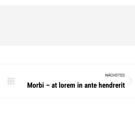
ook
X
Pinterest
LinkedIn
n
NÄCHSTES
Morbi – at lorem in ante hendrerit
Nächster
Beitrag: