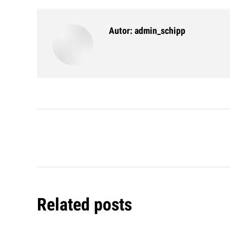
Faceb
Autor:
admin_schipp
Kommentarnavigatio
Related posts