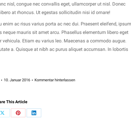
nc nisl, congue nec convallis eget, ullamcorper ut nisl. Donec
libero at rhoncus. Ut egestas sollicitudin nisi id ornare!
 enim ac risus varius porta ac nec dui. Praesent eleifend, ipsu
ius neque mauris sit amet arcu. Phasellus elementum libero eget
per vehicula. Etiam eu varius leo. Maecenas a commodo augue.
utate a. Quisque at nibh ac purus aliquet accumsan. In lobortis
10. Januar 2016
Kommentar hinterlassen
re This Article
Share
Share
Share
on
on
on