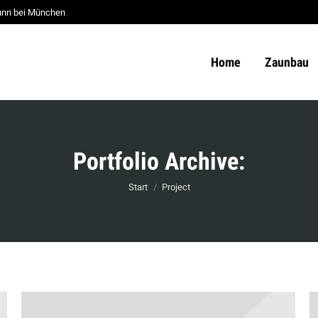
unn bei München
Home
Zaunbau
Portfolio Archive:
Sie befinden sich hier:
Start
Project