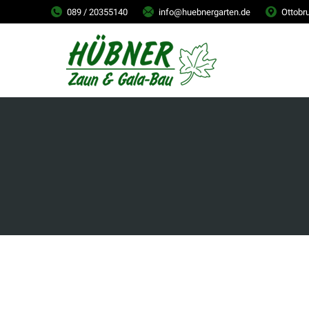
089 / 20355140
info@huebnergarten.de
Ottobr