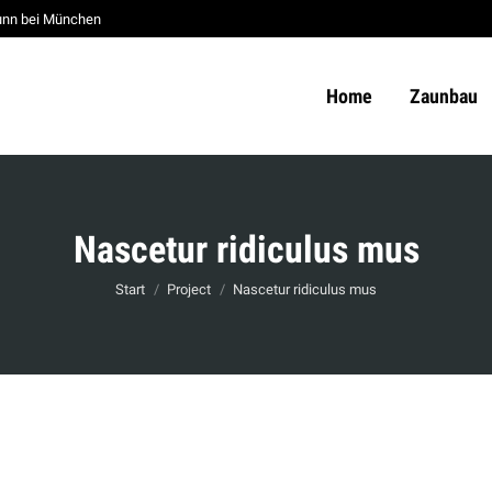
unn bei München
Home
Zaunbau
Nascetur ridiculus mus
Sie befinden sich hier:
Start
Project
Nascetur ridiculus mus