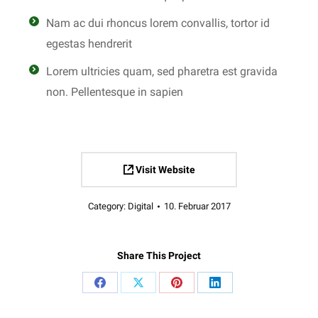
Nam ac dui rhoncus lorem convallis, tortor id
egestas hendrerit
Lorem ultricies quam, sed pharetra est gravida
non. Pellentesque in sapien
Visit Website
Category:
Digital
10. Februar 2017
Share This Project
Share
Share
Share
Share
on
on
on
on